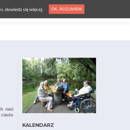
es.
dowiedz się więcej.
OK, ROZUMIEM
ferta
Aktualności
Ogłoszenia
Kontakt
h nasi
 ciasto
KALENDARZ