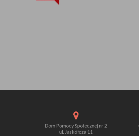
Dom Pomocy Społecznej nr 2
ul. Jaskółcza 11
41-800 Zabrze