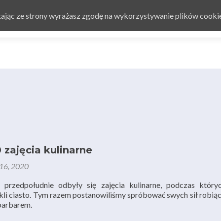
Przejdź do treści
stając ze strony wyrażasz zgodę na wykorzystywanie plików cooki
Strona główna
O nas
O
 zajęcia kulinarne
 16, 2020
rzedpołudnie odbyły się zajęcia kulinarne, podczas któryc
li ciasto. Tym razem postanowiliśmy spróbować swych sił robiąc
barbarem.