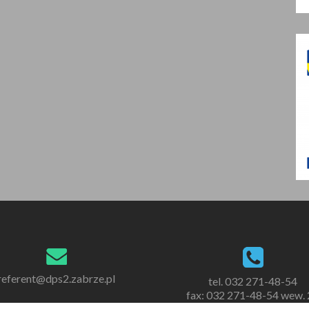
referent@dps2.zabrze.pl
tel. 032 271-48-54
fax: 032 271-48-54 wew.