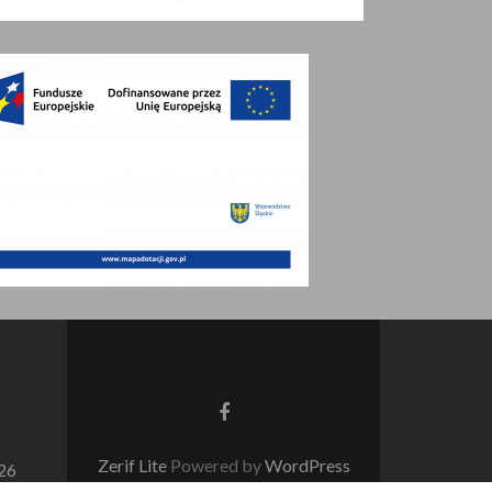
Go
to
Facebook
Zerif Lite
Powered by
WordPress
 26