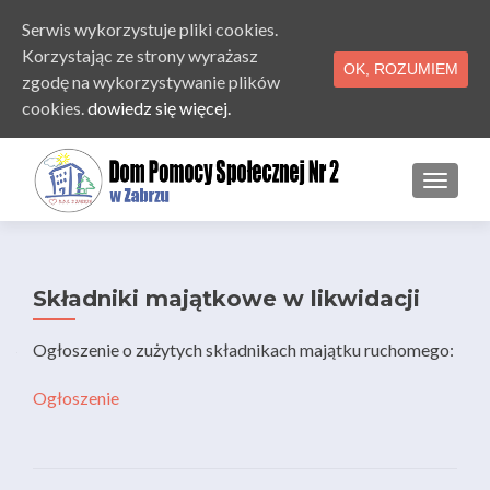
Serwis wykorzystuje pliki cookies.
Korzystając ze strony wyrażasz
OK, ROZUMIEM
zgodę na wykorzystywanie plików
cookies.
dowiedz się więcej.
PRZE
Składniki majątkowe w likwidacji
Ogłoszenie o zużytych składnikach majątku ruchomego:
Ogłoszenie