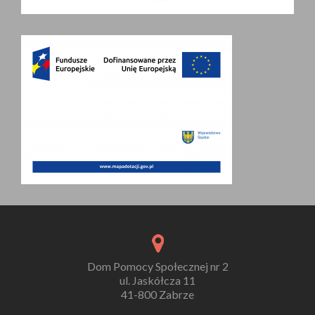
Dom Pomocy Społecznej nr 2
ul. Jaskółcza 11
41-800 Zabrze