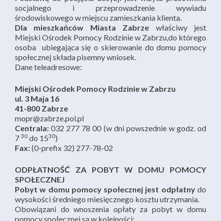
socjalnego i przeprowadzenie wywiadu
środowiskowego w miejscu zamieszkania klienta.
Dla mieszkańców Miasta Zabrze
właściwy jest
Miejski Ośrodek Pomocy Rodzinie w Zabrzu,do którego
osoba ubiegająca się o skierowanie do domu pomocy
społecznej składa pisemny wniosek.
Dane teleadresowe:
Miejski Ośrodek Pomocy Rodzinie w Zabrzu
ul. 3 Maja 16
41-800 Zabrze
mopr@zabrze.pol.pl
Centrala:
032 277 78 00 (w dni powszednie w godz. od
30
30
7
do 15
)
Fax:
(0-prefix 32) 277-78-02
ODPŁATNOŚĆ ZA POBYT W DOMU POMOCY
SPOŁECZNEJ
Pobyt w domu pomocy społecznej jest odpłatny
do
wysokości średniego miesięcznego kosztu utrzymania.
Obowiązani do wnoszenia opłaty za pobyt w domu
pomocy społecznej są w kolejności: