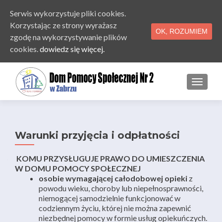
Serwis wykorzystuje pliki cookies.
Korzystając ze strony wyrażasz
OK, ROZUMIEM
zgodę na wykorzystywanie plików
cookies.
dowiedz się więcej.
PRZE
Warunki przyjęcia i odpłatności
KOMU PRZYSŁUGUJE PRAWO DO UMIESZCZENIA
W DOMU POMOCY SPOŁECZNEJ
osobie wymagającej całodobowej opieki
z
powodu wieku, choroby lub niepełnosprawności,
niemogącej samodzielnie funkcjonować w
codziennym życiu, której nie można zapewnić
niezbędnej pomocy w formie usług opiekuńczych.