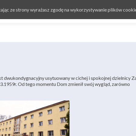
Przejdź do treści
stając ze strony wyrażasz zgodę na wykorzystywanie plików cooki
Strona główna
O nas
O
 dwukondygnacyjny usytuowany w cichej i spokojnej dzielnicy Z
3.1959r. Od tego momentu Dom zmienił swój wygląd, zarówno