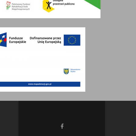
Go
to