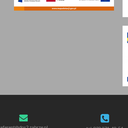
referent@dps2.zabrze.pl