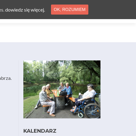
es.
dowiedz się więcej.
OK, ROZUMIEM
ferta
Aktualności
Ogłoszenia
Kontakt
abrza.
KALENDARZ