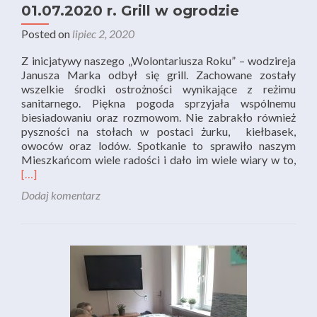
01.07.2020 r. Grill w ogrodzie
Posted on
lipiec 2, 2020
Z inicjatywy naszego „Wolontariusza Roku” – wodzireja
Janusza Marka odbył się grill. Zachowane zostały
wszelkie środki ostrożności wynikające z reżimu
sanitarnego. Piękna pogoda sprzyjała wspólnemu
biesiadowaniu oraz rozmowom. Nie zabrakło również
pyszności na stołach w postaci żurku, kiełbasek,
owoców oraz lodów. Spotkanie to sprawiło naszym
Rea
Mieszkańcom wiele radości i dało im wiele wiary w to,
mor
[…]
abo
Dodaj komentarz
01.
r.
Grill
w
ogro