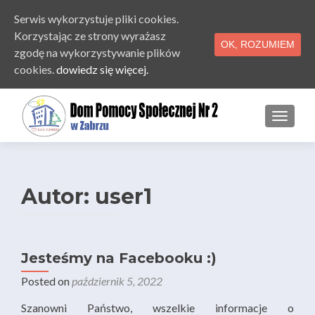
Serwis wykorzystuje pliki cookies.
Korzystając ze strony wyrażasz
OK, ROZUMIEM
zgodę na wykorzystywanie plików
cookies.
dowiedz się więcej.
PRZE
Autor:
user1
Jesteśmy na Facebooku :)
Posted on
październik 5, 2022
Szanowni Państwo, wszelkie informacje o