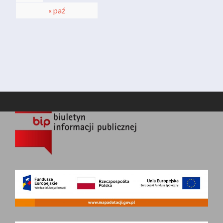
« paź