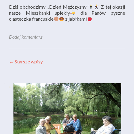
Dziś obchodzimy „Dzień Mężczyzny”
Z tej okazji
nasze Mieszkanki upiekły
dla Panów pyszne
ciasteczka francuskie
z jabłkami
Dodaj komentarz
Nawigacja po wpisach
←
Starsze wpisy