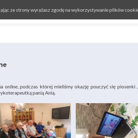
Przejdź do treści
stając ze strony wyrażasz zgodę na wykorzystywanie plików cooki
Strona główna
O nas
O
ne
online, podczas której mieliśmy okazję pouczyć się piosenki
uzykoterapeutką panią Anią.