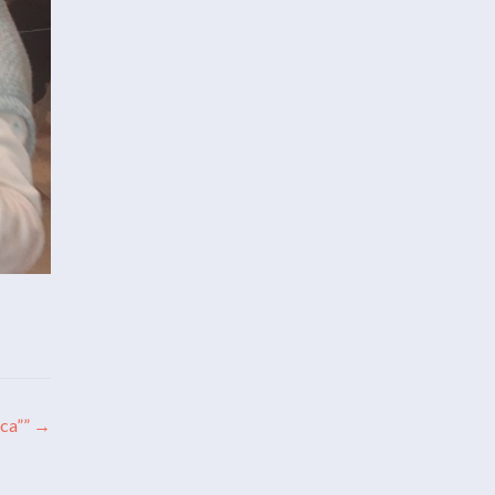
ąca””
→