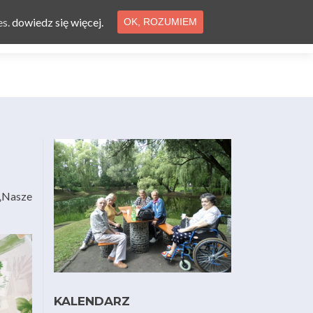
es.
dowiedz się więcej.
OK, ROZUMIEM
ferta
Aktualności
Ogłoszenia
Kontakt
 „Nasze
KALENDARZ