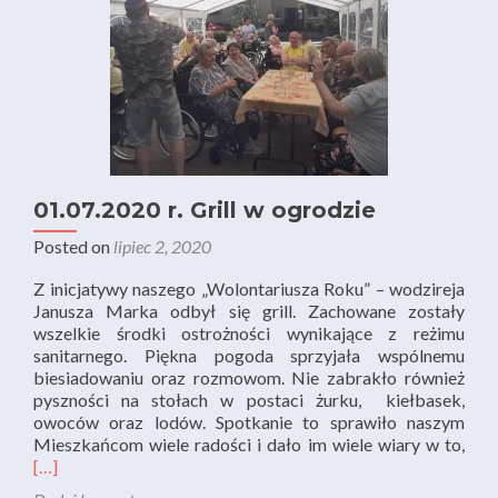
01.07.2020 r. Grill w ogrodzie
Posted on
lipiec 2, 2020
Z inicjatywy naszego „Wolontariusza Roku” – wodzireja
Janusza Marka odbył się grill. Zachowane zostały
wszelkie środki ostrożności wynikające z reżimu
sanitarnego. Piękna pogoda sprzyjała wspólnemu
biesiadowaniu oraz rozmowom. Nie zabrakło również
pyszności na stołach w postaci żurku, kiełbasek,
owoców oraz lodów. Spotkanie to sprawiło naszym
Rea
Mieszkańcom wiele radości i dało im wiele wiary w to,
mor
[…]
abo