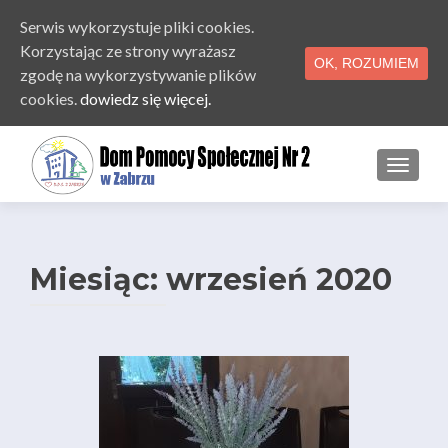
Serwis wykorzystuje pliki cookies.
Korzystając ze strony wyrażasz
OK, ROZUMIEM
zgodę na wykorzystywanie plików
cookies.
dowiedz się więcej.
PRZE
Miesiąc: wrzesień 2020