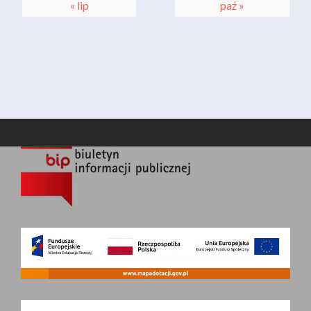
« lip
paź »