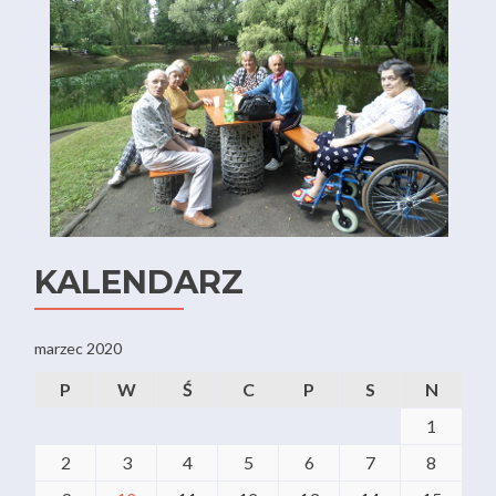
KALENDARZ
marzec 2020
P
W
Ś
C
P
S
N
1
2
3
4
5
6
7
8