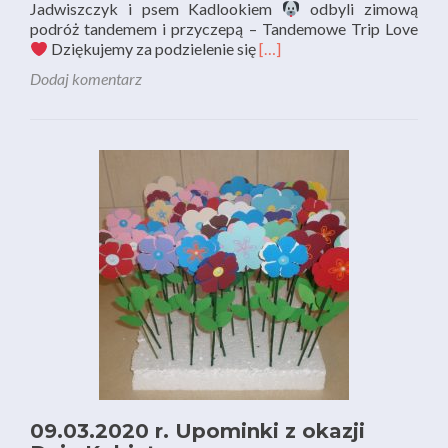
Jadwiszczyk i psem Kadlookiem
odbyli zimową
podróż tandemem i przyczepą – Tandemowe Trip Love
Read
Dziękujemy za podzielenie się
[…]
more
Dodaj komentarz
about
09.03.2020
r.
„Ludzie
i
pasje”
–
Podróżnik
Krzysztof
Lewicki
09.03.2020 r. Upominki z okazji